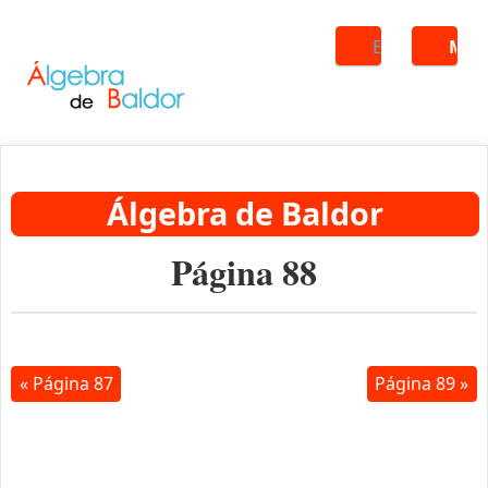
Buscar
ME
Álgebra de Baldor
Página 88
« Página 87
Página 89 »