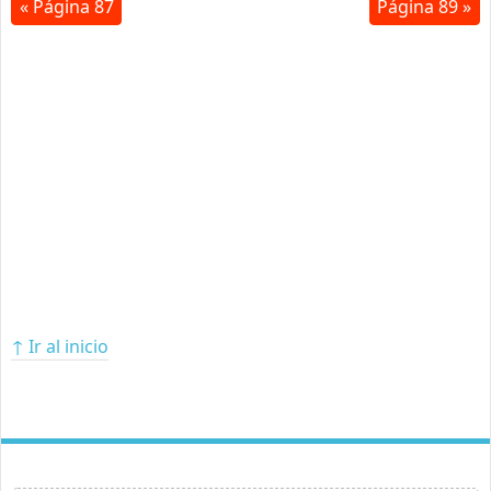
« Página 87
Página 89 »
↑ Ir al inicio