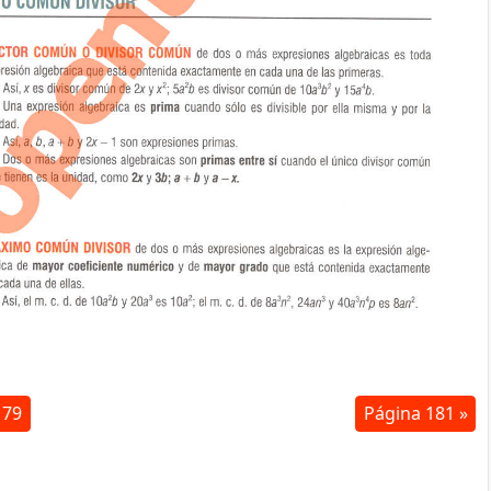
179
Página 181 »