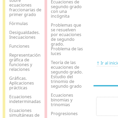
sobre
Ecuaciones de
ecuaciones
segundo grado
fraccionarias de
con una
primer grado
incógnita
Fórmulas
Problemas que
se resuelven
Desigualdades.
por ecuaciones
Inecuaciones
de segundo
grado.
Funciones
Problema de las
luces
Representación
gráfica de
Teoría de las
↑ Ir al inic
funciones y
ecuaciones de
relaciones
segundo grado.
Estudio del
Gráficas.
trinomio de
Aplicaciones
segundo grado
prácticas
Ecuaciones
Ecuaciones
binomias y
indeterminadas
trinomias
Ecuaciones
Progresiones
simultáneas de