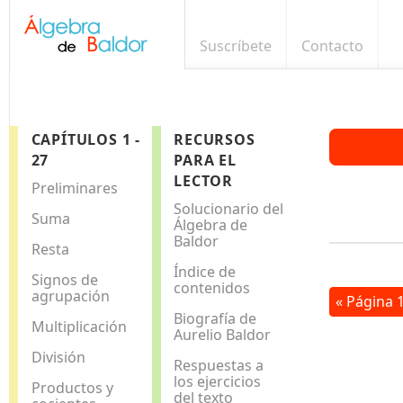
Suscríbete
Contacto
CAPÍTULOS 1 -
RECURSOS
27
PARA EL
LECTOR
Preliminares
Solucionario del
Suma
Álgebra de
Baldor
Resta
Índice de
Signos de
contenidos
agrupación
« Página 
Biografía de
Multiplicación
Aurelio Baldor
División
Respuestas a
los ejercicios
Productos y
del texto