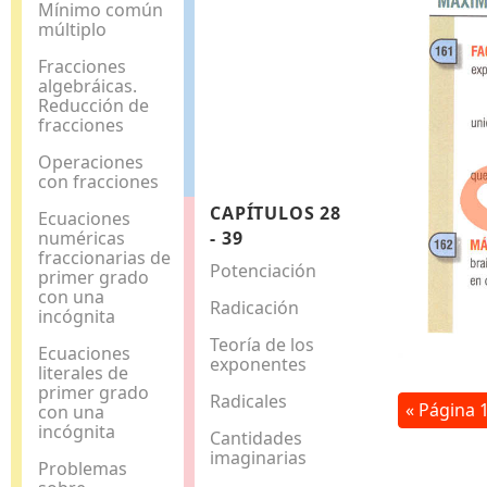
Mínimo común
múltiplo
Fracciones
algebráicas.
Reducción de
fracciones
Operaciones
con fracciones
CAPÍTULOS 28
Ecuaciones
numéricas
- 39
fraccionarias de
Potenciación
primer grado
con una
Radicación
incógnita
Teoría de los
Ecuaciones
exponentes
literales de
primer grado
Radicales
« Página 
con una
incógnita
Cantidades
imaginarias
Problemas