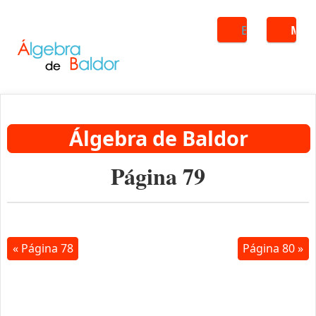
Buscar
ME
Álgebra de Baldor
Página 79
« Página 78
Página 80 »