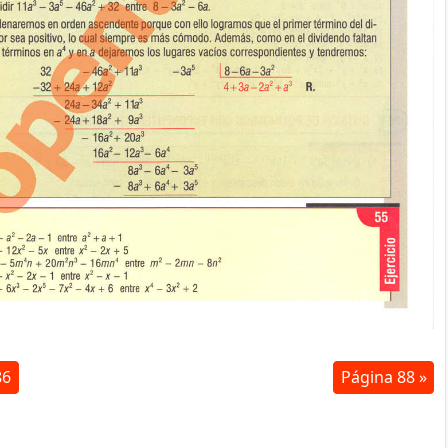
86
Página 88 »