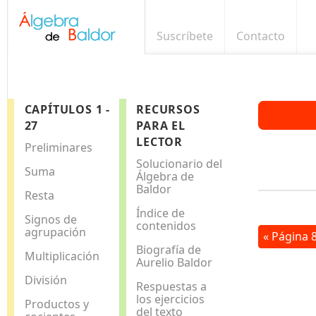
Suscríbete
Contacto
CAPÍTULOS 1 -
RECURSOS
27
PARA EL
LECTOR
Preliminares
Solucionario del
Suma
Álgebra de
Baldor
Resta
Índice de
Signos de
contenidos
agrupación
« Página 
Biografía de
Multiplicación
Aurelio Baldor
División
Respuestas a
los ejercicios
Productos y
del texto