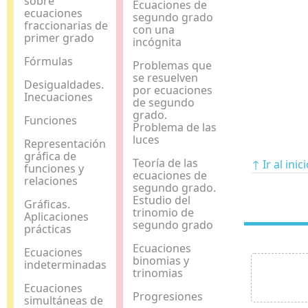
sobre
Ecuaciones de
ecuaciones
segundo grado
fraccionarias de
con una
primer grado
incógnita
Fórmulas
Problemas que
se resuelven
Desigualdades.
por ecuaciones
Inecuaciones
de segundo
grado.
Funciones
Problema de las
luces
Representación
gráfica de
Teoría de las
↑ Ir al inic
funciones y
ecuaciones de
relaciones
segundo grado.
Estudio del
Gráficas.
trinomio de
Aplicaciones
segundo grado
prácticas
Ecuaciones
Ecuaciones
binomias y
indeterminadas
trinomias
Ecuaciones
Progresiones
simultáneas de