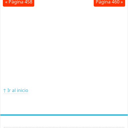
« Página 458
Página 460 »
↑ Ir al inicio