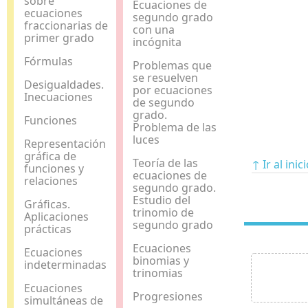
sobre
Ecuaciones de
ecuaciones
segundo grado
fraccionarias de
con una
primer grado
incógnita
Fórmulas
Problemas que
se resuelven
Desigualdades.
por ecuaciones
Inecuaciones
de segundo
grado.
Funciones
Problema de las
luces
Representación
gráfica de
Teoría de las
↑ Ir al inic
funciones y
ecuaciones de
relaciones
segundo grado.
Estudio del
Gráficas.
trinomio de
Aplicaciones
segundo grado
prácticas
Ecuaciones
Ecuaciones
binomias y
indeterminadas
trinomias
Ecuaciones
Progresiones
simultáneas de