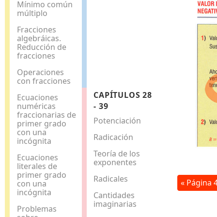
Mínimo común
múltiplo
Fracciones
algebráicas.
Reducción de
fracciones
Operaciones
con fracciones
CAPÍTULOS 28
Ecuaciones
numéricas
- 39
fraccionarias de
Potenciación
primer grado
con una
Radicación
incógnita
Teoría de los
Ecuaciones
exponentes
literales de
primer grado
Radicales
« Página 
con una
incógnita
Cantidades
imaginarias
Problemas