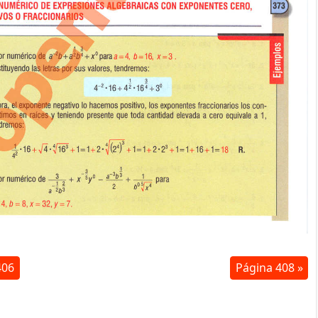
406
Página 408 »