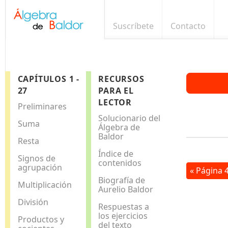
Suscríbete
Contacto
CAPÍTULOS 1 -
RECURSOS
27
PARA EL
LECTOR
Preliminares
Solucionario del
Suma
Álgebra de
Baldor
Resta
Índice de
Signos de
contenidos
agrupación
« Página 
Biografía de
Multiplicación
Aurelio Baldor
División
Respuestas a
los ejercicios
Productos y
del texto