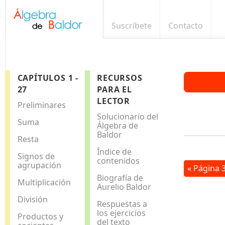
Suscríbete
Contacto
CAPÍTULOS 1 -
RECURSOS
27
PARA EL
LECTOR
Preliminares
Solucionario del
Suma
Álgebra de
Baldor
Resta
Índice de
Signos de
contenidos
agrupación
« Página 
Biografía de
Multiplicación
Aurelio Baldor
División
Respuestas a
los ejercicios
Productos y
del texto