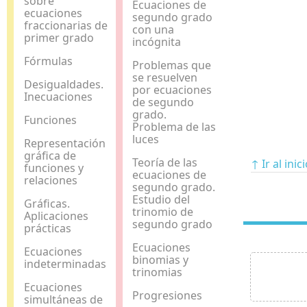
sobre
Ecuaciones de
ecuaciones
segundo grado
fraccionarias de
con una
primer grado
incógnita
Fórmulas
Problemas que
se resuelven
Desigualdades.
por ecuaciones
Inecuaciones
de segundo
grado.
Funciones
Problema de las
luces
Representación
gráfica de
Teoría de las
↑ Ir al inic
funciones y
ecuaciones de
relaciones
segundo grado.
Estudio del
Gráficas.
trinomio de
Aplicaciones
segundo grado
prácticas
Ecuaciones
Ecuaciones
binomias y
indeterminadas
trinomias
Ecuaciones
Progresiones
simultáneas de