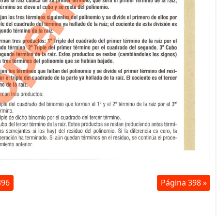
396
Página 398 »