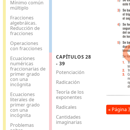
Mínimo común
múltiplo
Fracciones
algebráicas.
Reducción de
fracciones
Operaciones
con fracciones
CAPÍTULOS 28
Ecuaciones
numéricas
- 39
fraccionarias de
Potenciación
primer grado
con una
Radicación
incógnita
Teoría de los
Ecuaciones
exponentes
literales de
primer grado
Radicales
« Página 
con una
incógnita
Cantidades
imaginarias
Problemas