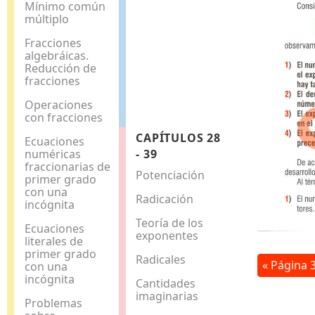
Mínimo común
múltiplo
Fracciones
algebráicas.
Reducción de
fracciones
Operaciones
con fracciones
CAPÍTULOS 28
Ecuaciones
numéricas
- 39
fraccionarias de
Potenciación
primer grado
con una
Radicación
incógnita
Teoría de los
Ecuaciones
exponentes
literales de
primer grado
Radicales
« Página 
con una
incógnita
Cantidades
imaginarias
Problemas