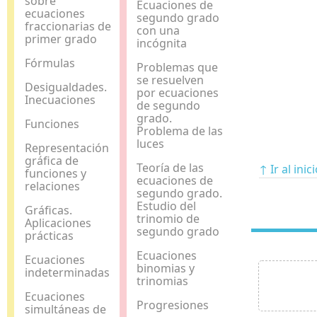
sobre
Ecuaciones de
ecuaciones
segundo grado
fraccionarias de
con una
primer grado
incógnita
Fórmulas
Problemas que
se resuelven
Desigualdades.
por ecuaciones
Inecuaciones
de segundo
grado.
Funciones
Problema de las
luces
Representación
gráfica de
Teoría de las
↑ Ir al inic
funciones y
ecuaciones de
relaciones
segundo grado.
Estudio del
Gráficas.
trinomio de
Aplicaciones
segundo grado
prácticas
Ecuaciones
Ecuaciones
binomias y
indeterminadas
trinomias
Ecuaciones
Progresiones
simultáneas de