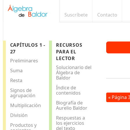
Suscríbete
Contacto
CAPÍTULOS 1 -
RECURSOS
27
PARA EL
LECTOR
Preliminares
Solucionario del
Suma
Álgebra de
Baldor
Resta
Índice de
Signos de
contenidos
agrupación
« Página 
Biografía de
Multiplicación
Aurelio Baldor
División
Respuestas a
los ejercicios
Productos y
del texto