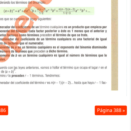
386
Página 388 »