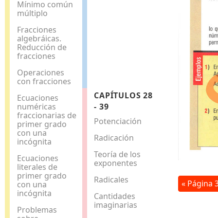
Mínimo común
múltiplo
Fracciones
algebráicas.
Reducción de
fracciones
Operaciones
con fracciones
CAPÍTULOS 28
Ecuaciones
numéricas
- 39
fraccionarias de
Potenciación
primer grado
con una
Radicación
incógnita
Teoría de los
Ecuaciones
exponentes
literales de
primer grado
Radicales
« Página 
con una
incógnita
Cantidades
imaginarias
Problemas