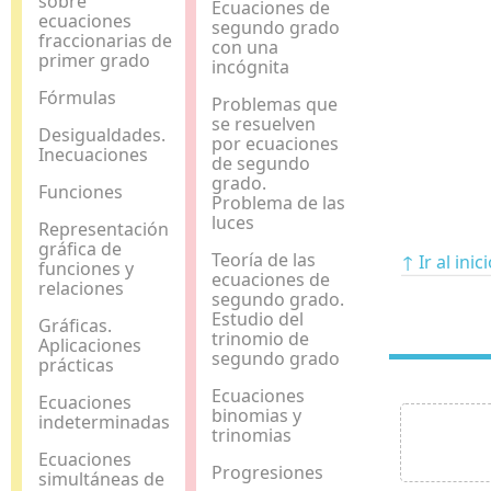
sobre
Ecuaciones de
ecuaciones
segundo grado
fraccionarias de
con una
primer grado
incógnita
Fórmulas
Problemas que
se resuelven
Desigualdades.
por ecuaciones
Inecuaciones
de segundo
grado.
Funciones
Problema de las
luces
Representación
gráfica de
Teoría de las
↑ Ir al inic
funciones y
ecuaciones de
relaciones
segundo grado.
Estudio del
Gráficas.
trinomio de
Aplicaciones
segundo grado
prácticas
Ecuaciones
Ecuaciones
binomias y
indeterminadas
trinomias
Ecuaciones
Progresiones
simultáneas de