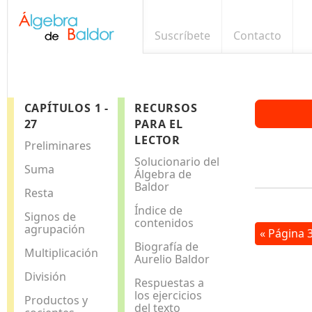
Suscríbete
Contacto
CAPÍTULOS 1 -
RECURSOS
27
PARA EL
LECTOR
Preliminares
Solucionario del
Suma
Álgebra de
Baldor
Resta
Índice de
Signos de
contenidos
agrupación
« Página 
Biografía de
Multiplicación
Aurelio Baldor
División
Respuestas a
los ejercicios
Productos y
del texto