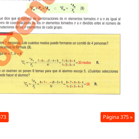
373
Página 375 »