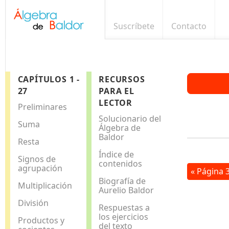
Suscríbete
Contacto
CAPÍTULOS 1 -
RECURSOS
27
PARA EL
LECTOR
Preliminares
Solucionario del
Suma
Álgebra de
Baldor
Resta
Índice de
Signos de
contenidos
agrupación
« Página 
Biografía de
Multiplicación
Aurelio Baldor
División
Respuestas a
los ejercicios
Productos y
del texto