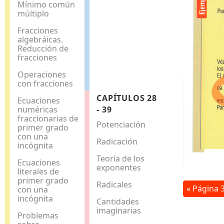
Mínimo común
múltiplo
Fracciones
algebráicas.
Reducción de
fracciones
Operaciones
con fracciones
CAPÍTULOS 28
Ecuaciones
numéricas
- 39
fraccionarias de
Potenciación
primer grado
con una
Radicación
incógnita
Teoría de los
Ecuaciones
exponentes
literales de
primer grado
Radicales
« Página 
con una
incógnita
Cantidades
imaginarias
Problemas