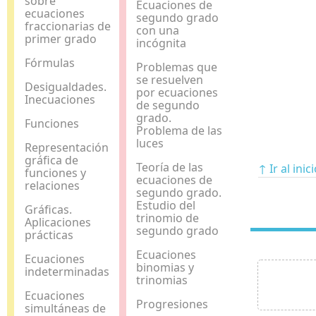
sobre
Ecuaciones de
ecuaciones
segundo grado
fraccionarias de
con una
primer grado
incógnita
Fórmulas
Problemas que
se resuelven
Desigualdades.
por ecuaciones
Inecuaciones
de segundo
grado.
Funciones
Problema de las
luces
Representación
gráfica de
Teoría de las
↑ Ir al inic
funciones y
ecuaciones de
relaciones
segundo grado.
Estudio del
Gráficas.
trinomio de
Aplicaciones
segundo grado
prácticas
Ecuaciones
Ecuaciones
binomias y
indeterminadas
trinomias
Ecuaciones
Progresiones
simultáneas de