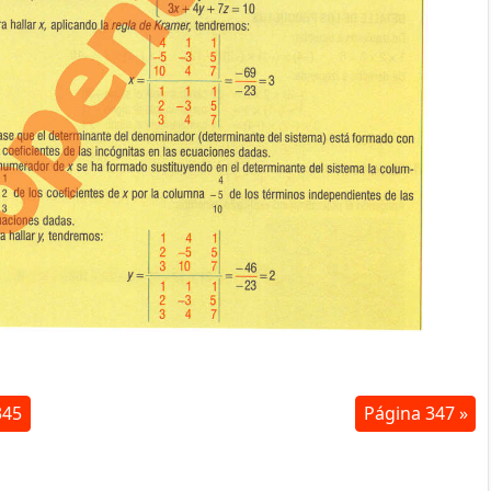
345
Página 347 »