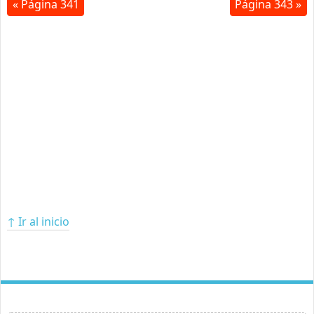
« Página 341
Página 343 »
↑ Ir al inicio