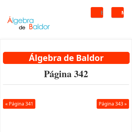
Buscar
ME
Álgebra de Baldor
Página 342
« Página 341
Página 343 »