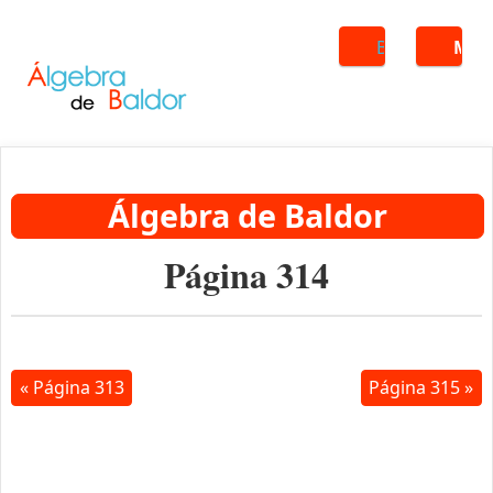
Buscar
ME
Álgebra de Baldor
Página 314
« Página 313
Página 315 »