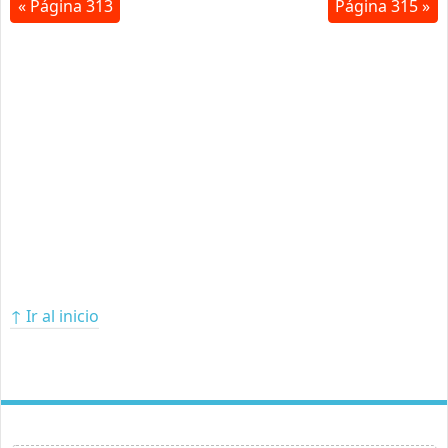
« Página 313
Página 315 »
↑ Ir al inicio