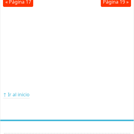
« Página 17
Página 19 »
↑ Ir al inicio