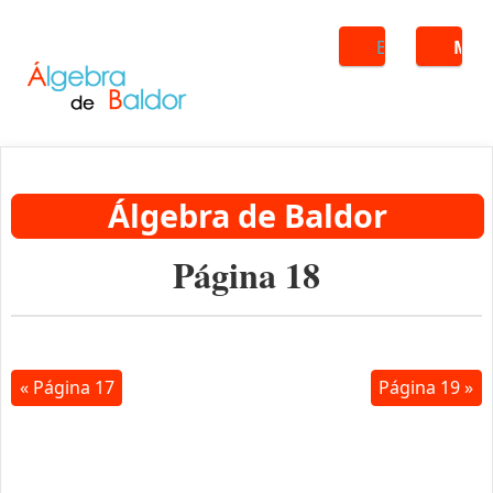
Buscar
ME
Álgebra de Baldor
Página 18
« Página 17
Página 19 »