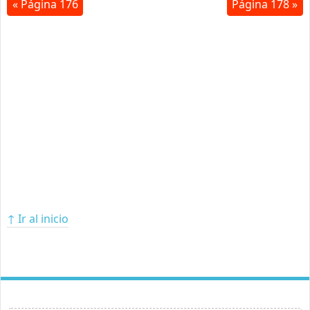
« Página 176
Página 178 »
↑ Ir al inicio