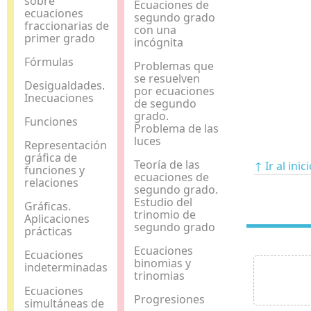
sobre
Ecuaciones de
ecuaciones
segundo grado
fraccionarias de
con una
primer grado
incógnita
Fórmulas
Problemas que
se resuelven
Desigualdades.
por ecuaciones
Inecuaciones
de segundo
grado.
Funciones
Problema de las
luces
Representación
gráfica de
Teoría de las
↑ Ir al inic
funciones y
ecuaciones de
relaciones
segundo grado.
Estudio del
Gráficas.
trinomio de
Aplicaciones
segundo grado
prácticas
Ecuaciones
Ecuaciones
binomias y
indeterminadas
trinomias
Ecuaciones
Progresiones
simultáneas de