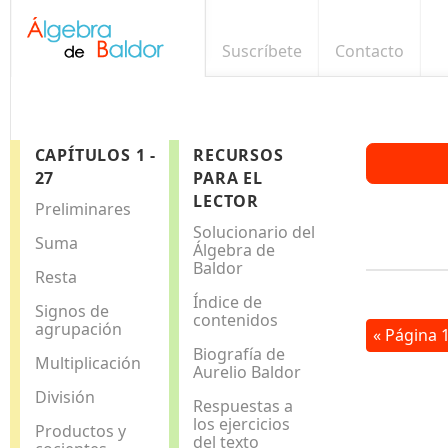
Suscríbete
Contacto
CAPÍTULOS 1 -
RECURSOS
27
PARA EL
LECTOR
Preliminares
Solucionario del
Suma
Álgebra de
Baldor
Resta
Índice de
Signos de
contenidos
agrupación
« Página 
Biografía de
Multiplicación
Aurelio Baldor
División
Respuestas a
los ejercicios
Productos y
del texto