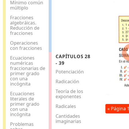
Mínimo común
múltiplo
Fracciones
algebráicas.
Reducción de
fracciones
Operaciones
con fracciones
CAPÍTULOS 28
Ecuaciones
numéricas
- 39
fraccionarias de
Potenciación
primer grado
con una
Radicación
incógnita
Teoría de los
Ecuaciones
exponentes
literales de
primer grado
Radicales
« Página 
con una
incógnita
Cantidades
imaginarias
Problemas