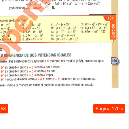
168
Página 170 »