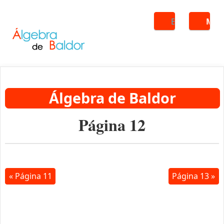
Buscar
ME
Álgebra de Baldor
Página 12
« Página 11
Página 13 »