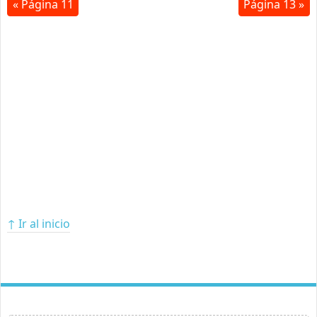
« Página 11
Página 13 »
↑ Ir al inicio